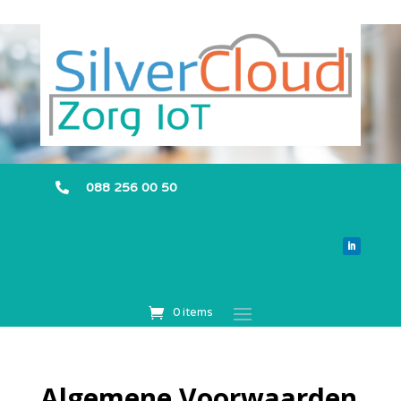
088 256 00 50

0 items
Algemene Voorwaarden