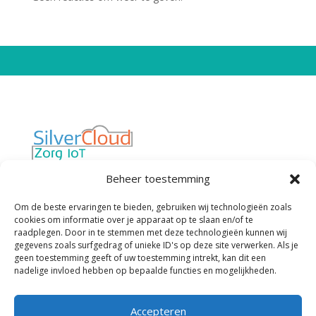
Van “werken met technologie in de zorg”
Beheer toestemming
naar “technologie die werkt voor de zorg”
Privacybeleid
Cookiebeleid
Om de beste ervaringen te bieden, gebruiken wij technologieën zoals
cookies om informatie over je apparaat op te slaan en/of te
Algemene Voorwaarden
raadplegen. Door in te stemmen met deze technologieën kunnen wij
gegevens zoals surfgedrag of unieke ID's op deze site verwerken. Als je
geen toestemming geeft of uw toestemming intrekt, kan dit een
Contactgegevens
nadelige invloed hebben op bepaalde functies en mogelijkheden.
SilverCloud Zorg IoT
Ohmstraat 18-A
Accepteren
3861 NB, Nijkerk