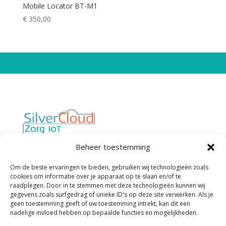
Mobile Locator BT-M1
€
350,00
Van “werken met technologie in de zorg”
Beheer toestemming
naar “technologie die werkt voor de zorg”
Privacybeleid
Cookiebeleid
Om de beste ervaringen te bieden, gebruiken wij technologieën zoals
cookies om informatie over je apparaat op te slaan en/of te
Algemene Voorwaarden
raadplegen. Door in te stemmen met deze technologieën kunnen wij
gegevens zoals surfgedrag of unieke ID's op deze site verwerken. Als je
geen toestemming geeft of uw toestemming intrekt, kan dit een
Contactgegevens
nadelige invloed hebben op bepaalde functies en mogelijkheden.
SilverCloud Zorg IoT