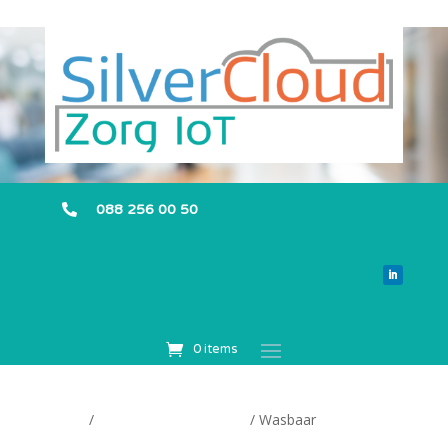
088 256 00 50

0 items
Home
/
Producteigenschappen
/ Wasbaar