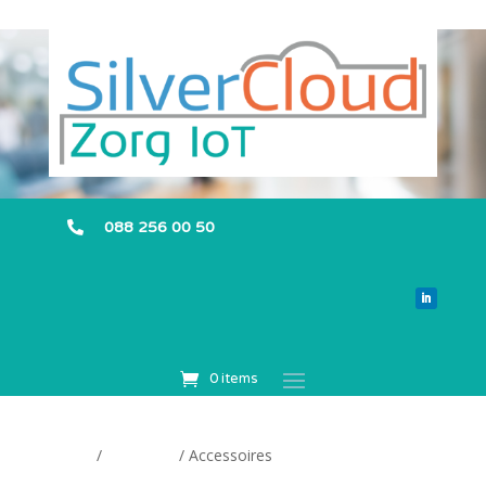
088 256 00 50

0 items
Home
/
Categorie
/ Accessoires