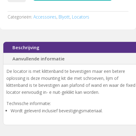
t.b.v.
de
locator
Categorieën:
Accessoires
,
Blyott
,
Locators
SCZ-
H1
aantal
Beschrijving
Aanvullende informatie
De locator is met klittenband te bevestigen maar een betere
oplossing is deze mounting kit
die met schroeven, lijm of
klittenband is te bevestigen
aan plafond of wand
en waar de fixed
locator eenvoudig in
- e nuit-geklikt
kan worden.
Technische informatie:
Wordt geleverd inclusief bevestigingsmateriaal.