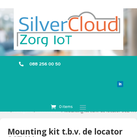
088 256 00 50

0 items
Start
/
Categorie
/
Accessoires
/ Mounting kit t.b.v. de locator SCZ-H1
Mounting kit t.b.v. de locator