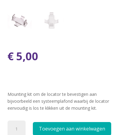
€
5,00
Mounting kit
om de
locator
te bevestigen
aan
bijvoorbeeld een systeemp
lafond
waarbij de
locator
eenvoudig is lo
s
te klikken uit de mounting kit.
Mounting
Toevoegen aan winkelwagen
kit