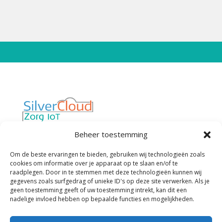
Van “werken met technologie in de zorg”
Beheer toestemming
naar “technologie die werkt voor de zorg”
Privacybeleid
Cookiebeleid
Om de beste ervaringen te bieden, gebruiken wij technologieën zoals
cookies om informatie over je apparaat op te slaan en/of te
Algemene Voorwaarden
raadplegen. Door in te stemmen met deze technologieën kunnen wij
gegevens zoals surfgedrag of unieke ID's op deze site verwerken. Als je
geen toestemming geeft of uw toestemming intrekt, kan dit een
Contactgegevens
nadelige invloed hebben op bepaalde functies en mogelijkheden.
SilverCloud Zorg IoT
Ohmstraat 18-A