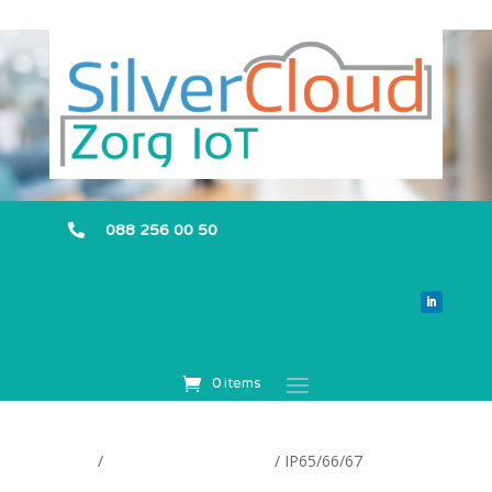
088 256 00 50

0 items
Home
/
Producteigenschappen
/ IP65/66/67