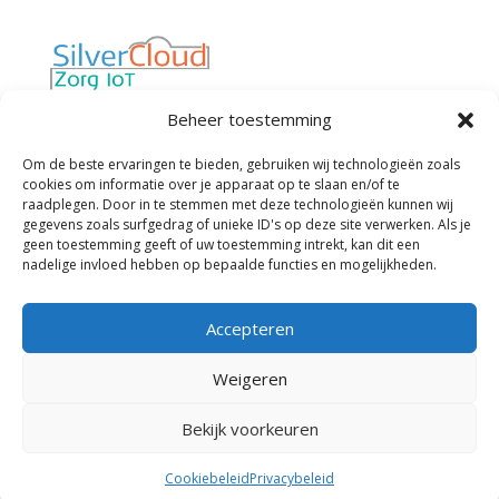
Van “werken met technologie in de zorg”
Beheer toestemming
naar “technologie die werkt voor de zorg”
Privacybeleid
Cookiebeleid
Om de beste ervaringen te bieden, gebruiken wij technologieën zoals
cookies om informatie over je apparaat op te slaan en/of te
Algemene Voorwaarden
raadplegen. Door in te stemmen met deze technologieën kunnen wij
gegevens zoals surfgedrag of unieke ID's op deze site verwerken. Als je
geen toestemming geeft of uw toestemming intrekt, kan dit een
Contactgegevens
nadelige invloed hebben op bepaalde functies en mogelijkheden.
SilverCloud Zorg IoT
Ohmstraat 18-A
Accepteren
3861 NB, Nijkerk
Nederland
088 256 00 50

Weigeren
info@silvercloud.nl
Bekijk voorkeuren
Cookiebeleid
Privacybeleid