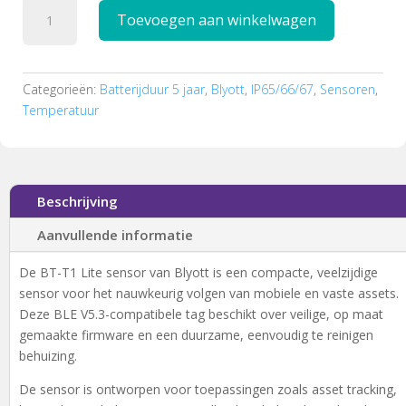
Standard
Toevoegen aan winkelwagen
Sensor
Lite
BT-
T2
Categorieën:
Batterijduur 5 jaar
,
Blyott
,
IP65/66/67
,
Sensoren
,
aantal
Temperatuur
Beschrijving
Aanvullende informatie
De BT-T1 Lite sensor van Blyott is een compacte, veelzijdige
sensor voor het nauwkeurig volgen van mobiele en vaste assets.
Deze BLE V5.3-compatibele tag beschikt over veilige, op maat
gemaakte firmware en een duurzame, eenvoudig te reinigen
behuizing.
De sensor is ontworpen voor toepassingen zoals asset tracking,