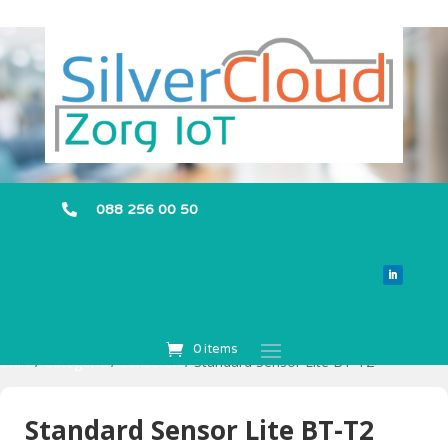
088 256 00 50

0 items
Start
/
Categorie
/
Sensoren
/ Standard Sensor Lite BT-T2
Standard Sensor Lite BT-T2